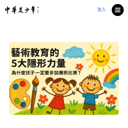
跳
至
登入
主
要
內
容