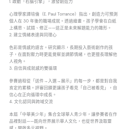
1. 啟動「右腦引擎」，激發創造力
心理學家譚培倫（E. Paul Torrance）指出，創造力可預測
個人在 30 年後的職場成就。透過繪畫，孩子學會在白紙
上構思、試錯、修正——這正是未來解題能力的雛形。
2. 建立情緒表達與同理心
色彩是情感的語言。研究顯示，長期投入藝術創作的孩
子，在面對壓力時更能覺察並調節情緒，也更擅長理解他
人視角。
3. 自信與成就感的雙循環
參賽過程從「送件→入選→展示」的每一步，都是對自我
肯定的累積。評審回饋更讓孩子看見「自己被看見」，自
信心在正向循環中成長。
4. 文化認同與跨域交流
本屆「中華美少年」集合全球華人青少年，讓參賽者在作
品裡對話——既向世界展示華人文化，也從世界汲取靈
感，開啟多元視野。