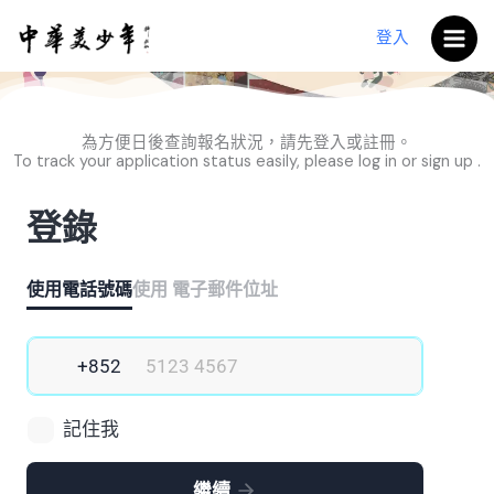
跳
至
登入
報名中心
主
要
內
為方便日後查詢報名狀況，請先登入或註冊。
容
To track your application status easily, please log in or sign up .
登錄
使用電話號碼
使用 電子郵件位址
記住我
繼續