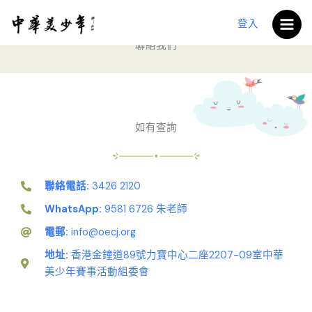
跳
至
登入
主
聯絡我們
要
內
容
如有查詢
聯絡電話:
3426 2120
WhatsApp:
9581 6726 朱老師
電郵:
info@oecj.org
地址:
香港金鐘道89號力寶中心二座2207-09室中華
美少年賽事活動組委會