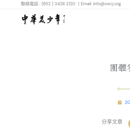
跳
聯絡電話 : (852 )
3426 2120 丨Email:
info@oecj.org
至
主
要
內
容
團體
20
分享文章